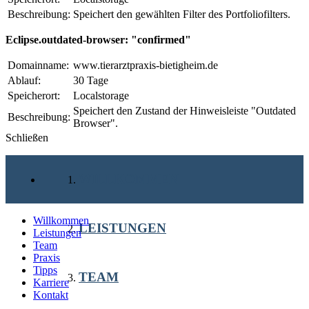
Beschreibung:
Speichert den gewählten Filter des Portfoliofilters.
Eclipse.outdated-browser: "confirmed"
Domainname:
www.tierarztpraxis-bietigheim.de
Ablauf:
30 Tage
Speicherort:
Localstorage
Speichert den Zustand der Hinweisleiste "Outdated
Beschreibung:
Browser".
Schließen
WILLKOMMEN
Willkommen
LEISTUNGEN
Leistungen
Team
Praxis
Tipps
TEAM
Karriere
Kontakt