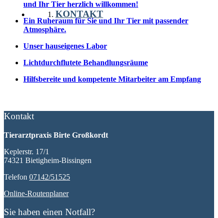
und Ihr Tier herzlich willkommen!
KONTAKT
Ein Ruheraum für Sie und Ihr Tier mit passender
Atmosphäre.
Unser hauseigenes Labor
Lichtdurchflutete Behandlungsräume
Hilfsbereite und kompetente Mitarbeiter am Empfang
Kontakt
Tierarztpraxis Birte Großkordt
Keplerstr. 17/1
74321 Bietigheim-Bissingen
Telefon
07142/51525
Online-Routenplaner
Sie haben einen Notfall?