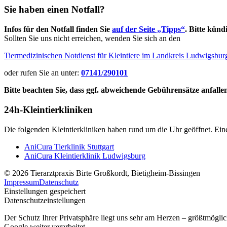
Sie haben einen Notfall?
Infos für den Notfall finden Sie
auf der Seite „Tipps“
. Bitte kün
Sollten Sie uns nicht erreichen, wenden Sie sich an den
Tiermedizinischen Notdienst für Kleintiere im Landkreis Ludwigsbur
oder rufen Sie an unter:
07141/290101
Bitte beachten Sie, dass ggf. abweichende Gebührensätze anfalle
24h-Kleintierkliniken
Die folgenden Kleintierkliniken haben rund um die Uhr geöffnet. Eine
AniCura Tierklinik Stuttgart
AniCura Kleintierklinik Ludwigsburg
© 2026 Tierarztpraxis Birte Großkordt, Bietigheim-Bissingen
Impressum
Datenschutz
Einstellungen gespeichert
Datenschutzeinstellungen
Der Schutz Ihrer Privatsphäre liegt uns sehr am Herzen – größtmögli
Google weiter verarbeitet.